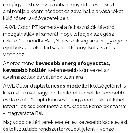
megfigyeléshez. Ez azonban fényterhelést okozhat,
ami rontja a képminőséget és zavarhatja a vásárlókat –
különösen lakóövezetekben.
„A WizColor PT kamerával a felhasználók távolról
mozgathatják a kamerát, hogy lefedjék az egész
üzletet” – mondta Bai. „Nincs szükség arra, hogy egész
éjjel bekapcsolva tartsák a töltőfényeket a színes
videóhoz.”
Az eredmény:
kevesebb energiafogyasztás,
kevesebb holttér
, kellemesebb környezet az
alkalmazottak és vásárlók számára.
A WizColor
dupla lencsés modellei
költségelőnyt is
kínálnak, mivel nagyobb területet fednek le kevesebb
eszközzel. „A dupla lencsével nagyobb területet lehet
lefedni, és csökkenthető a szükséges kamerák száma”
– magyarázta Bai.
Nagyobb beltéri terek esetén ez kevesebb kábelezést
és letisztultabb rendszertervezést jelent – vonzó