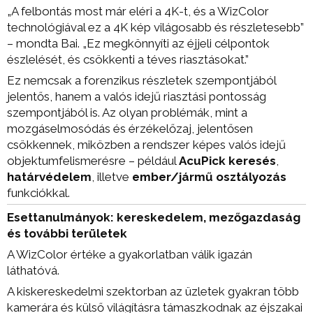
„A felbontás most már eléri a 4K-t, és a WizColor
technológiával ez a 4K kép világosabb és részletesebb”
– mondta Bai. „Ez megkönnyíti az éjjeli célpontok
észlelését, és csökkenti a téves riasztásokat.”
Ez nemcsak a forenzikus részletek szempontjából
jelentős, hanem a valós idejű riasztási pontosság
szempontjából is. Az olyan problémák, mint a
mozgáselmosódás és érzékelőzaj, jelentősen
csökkennek, miközben a rendszer képes valós idejű
objektumfelismerésre – például
AcuPick keresés
,
határvédelem
, illetve
ember/jármű osztályozás
funkciókkal.
Esettanulmányok: kereskedelem, mezőgazdaság
és további területek
A WizColor értéke a gyakorlatban válik igazán
láthatóvá.
A kiskereskedelmi szektorban az üzletek gyakran több
kamerára és külső világításra támaszkodnak az éjszakai