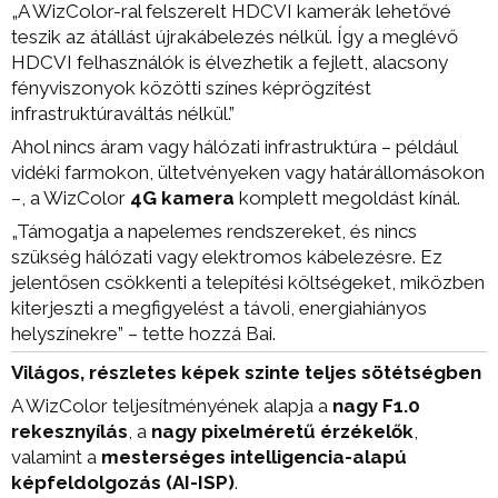
„A WizColor-ral felszerelt HDCVI kamerák lehetővé
teszik az átállást újrakábelezés nélkül. Így a meglévő
HDCVI felhasználók is élvezhetik a fejlett, alacsony
fényviszonyok közötti színes képrögzítést
infrastruktúraváltás nélkül.”
Ahol nincs áram vagy hálózati infrastruktúra – például
vidéki farmokon, ültetvényeken vagy határállomásokon
–, a WizColor
4G kamera
komplett megoldást kínál.
„Támogatja a napelemes rendszereket, és nincs
szükség hálózati vagy elektromos kábelezésre. Ez
jelentősen csökkenti a telepítési költségeket, miközben
kiterjeszti a megfigyelést a távoli, energiahiányos
helyszínekre” – tette hozzá Bai.
Világos, részletes képek szinte teljes sötétségben
A WizColor teljesítményének alapja a
nagy F1.0
rekesznyílás
, a
nagy pixelméretű érzékelők
,
valamint a
mesterséges intelligencia-alapú
képfeldolgozás (AI-ISP)
.