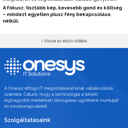
A fókusz: tisztább kép, kevesebb gond és költség
– mindezt egyetlen plusz fény bekapcsolása
nélkül.
‹ Vissza az előző oldalra
A Onesys átfogó IT megoldásokat kínál vállalkozások
számára. Célunk, hogy a technológia a lehető
legnagyobb mértékben támogassa ügyfeleink munkáját
és mindennapi életét.
Szolgáltatásaink