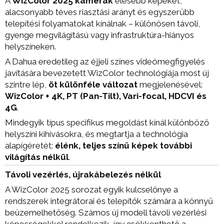
A
WizColor 2025 kamerák
élesebb képeket,
alacsonyabb téves riasztási arányt és egyszerűbb
telepítési folyamatokat kínálnak – különösen távoli,
gyenge megvilágítású vagy infrastruktúra-hiányos
helyszíneken.
A Dahua eredetileg az éjjeli színes videómegfigyelés
javítására bevezetett WizColor technológiája most új
szintre lép,
öt különféle változat
megjelenésével:
WizColor + 4K, PT (Pan-Tilt), Vari-focal, HDCVI és
4G
.
Mindegyik típus specifikus megoldást kínál különböző
helyszíni kihívásokra, és megtartja a technológia
alapígéretét:
élénk, teljes színű képek további
világítás nélkül
.
Távoli vezérlés, újrakábelezés nélkül
A WizColor 2025 sorozat egyik kulcselőnye a
rendszerek integrátorai és telepítők számára a könnyű
beüzemelhetőség. Számos új modell távoli vezérlési
képességekkel rendelkezik, így csökkenthető a