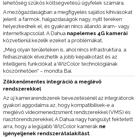
lehetőség szűkös költségvetésű ügyfelek számára.
A mezőgazdaságban a megfigyelés sajátos kihívásokat
jelent: a farmok, halgazdaságok nagy, nyílt tereken
helyezkednek el, és gyakran nincs állandó áram- vagy
internetkapcsolat. A Dahua
napelemes 4G kamerái
közvetlenül kezelik ezeket a problémákat.
„Még olyan területeken is, ahol nincs infrastruktúra, a
felhasználók élvezhetik a jobb képalkotást és az
intelligens funkciókat a WizColor technológiának
köszönhetően” – mondta Bai.
Zökkenőmentes integráció a meglévő
rendszerekkel
Az új kamerarendszerek bevezetésénél az integrátorok
gyakori aggodalma az, hogy kompatibilisek-e a
meglévő videomenedzsment rendszerekkel (VMS) és
riasztórendszerekkel. A Dahua nagy hangsúlyt fektetett
arra, hogy a legújabb WizColor kamerák
ne
igényeljenek rendszerátalakítást
.