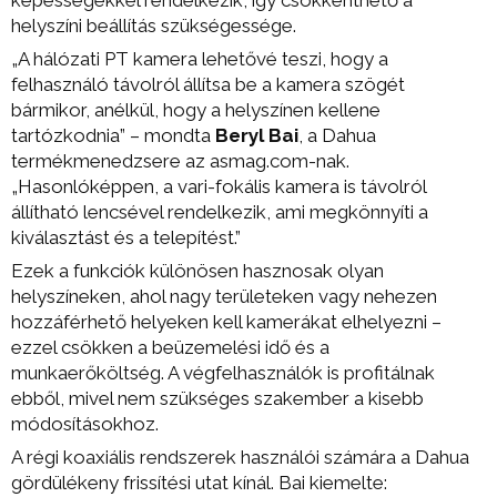
helyszíni beállítás szükségessége.
„A hálózati PT kamera lehetővé teszi, hogy a
felhasználó távolról állítsa be a kamera szögét
bármikor, anélkül, hogy a helyszínen kellene
tartózkodnia” – mondta
Beryl Bai
, a Dahua
termékmenedzsere az asmag.com-nak.
„Hasonlóképpen, a vari-fokális kamera is távolról
állítható lencsével rendelkezik, ami megkönnyíti a
kiválasztást és a telepítést.”
Ezek a funkciók különösen hasznosak olyan
helyszíneken, ahol nagy területeken vagy nehezen
hozzáférhető helyeken kell kamerákat elhelyezni –
ezzel csökken a beüzemelési idő és a
munkaerőköltség. A végfelhasználók is profitálnak
ebből, mivel nem szükséges szakember a kisebb
módosításokhoz.
A régi koaxiális rendszerek használói számára a Dahua
gördülékeny frissítési utat kínál. Bai kiemelte: