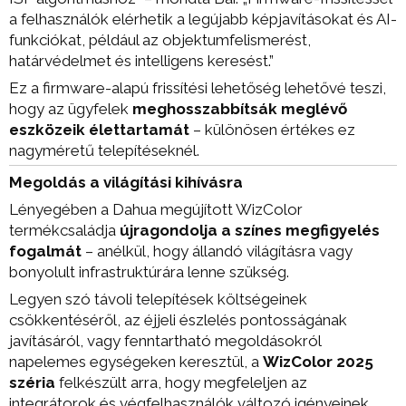
a felhasználók elérhetik a legújabb képjavításokat és AI-
funkciókat, például az objektumfelismerést,
határvédelmet és intelligens keresést.”
Ez a firmware-alapú frissítési lehetőség lehetővé teszi,
hogy az ügyfelek
meghosszabbítsák meglévő
eszközeik élettartamát
– különösen értékes ez
nagyméretű telepítéseknél.
Megoldás a világítási kihívásra
Lényegében a Dahua megújított WizColor
termékcsaládja
újragondolja a színes megfigyelés
fogalmát
– anélkül, hogy állandó világításra vagy
bonyolult infrastruktúrára lenne szükség.
Legyen szó távoli telepítések költségeinek
csökkentéséről, az éjjeli észlelés pontosságának
javításáról, vagy fenntartható megoldásokról
napelemes egységeken keresztül, a
WizColor 2025
széria
felkészült arra, hogy megfeleljen az
integrátorok és végfelhasználók változó igényeinek.