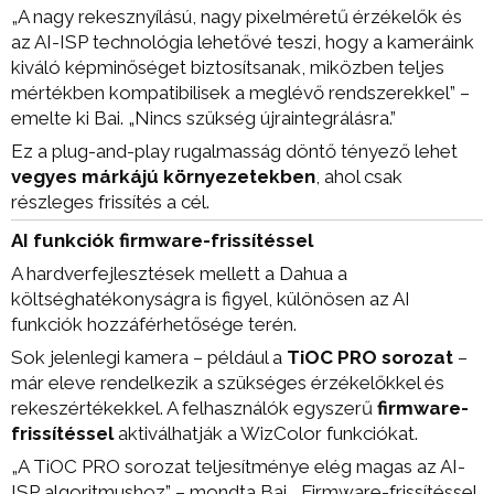
„A nagy rekesznyílású, nagy pixelméretű érzékelők és
az AI-ISP technológia lehetővé teszi, hogy a kameráink
kiváló képminőséget biztosítsanak, miközben teljes
mértékben kompatibilisek a meglévő rendszerekkel” –
emelte ki Bai. „Nincs szükség újraintegrálásra.”
Ez a plug-and-play rugalmasság döntő tényező lehet
vegyes márkájú környezetekben
, ahol csak
részleges frissítés a cél.
AI funkciók firmware-frissítéssel
A hardverfejlesztések mellett a Dahua a
költséghatékonyságra is figyel, különösen az AI
funkciók hozzáférhetősége terén.
Sok jelenlegi kamera – például a
TiOC PRO sorozat
–
már eleve rendelkezik a szükséges érzékelőkkel és
rekeszértékekkel. A felhasználók egyszerű
firmware-
frissítéssel
aktiválhatják a WizColor funkciókat.
„A TiOC PRO sorozat teljesítménye elég magas az AI-
ISP algoritmushoz” – mondta Bai. „Firmware-frissítéssel